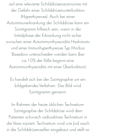
auf eine relevante Schilddrüsenautonomie mit
der Gefahr einer Schilddrüsenunterfunktion
(Hyperthyreose). Auch bei einer
Autoimmunerkrankung der Schilddrüse kann ein
Szintigramm hilfreich sein, wenn in der
Initialphase der Erkrankung nicht sicher
zwischen einer Autoimmunthyreoiditis Hashimoto
und einer Immunhyperthyreose Typ Morbus
Basedow unterschieden werden kann (bei
ca.10% der Fälle beginnt eine
Autoimmunthyreoiditis mit einer Überfunktion).
Es handelt sich bei der Szintigraphie um ein
bildgebendes Verfahren. Das Bild wird
Szintigramm genannt.
Im Rahmen der heute üblichen Technetium-
Szintigraphie der Schilddrüse wird dem
Patienten schwach radioaktives Technetium in
die Vene injiziert. Technetium wird wie Jod rasch
in die Schilddrüsenzellen eingebaut und stellt so