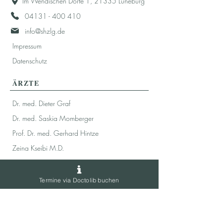
Im Wendischen Dorfe 1, 21335 Lüneburg
04131 - 400 410
info@shzlg.de
Impressum
Datenschutz
ÄRZTE
Dr. med. Dieter Graf
Dr. med. Saskia Momberger
Prof. Dr. med. Gerhard Hintze
Zeina Kseibi M.D.
Privatdozentin Dr. med. Anne Lautenbach
Termine via Doctolib buchen
PRAXIS
Team
Galerie