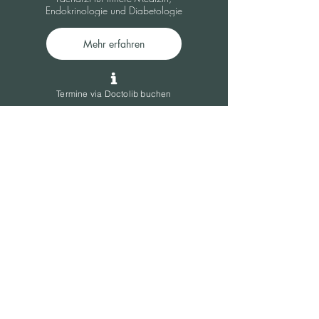
Endokrinologie und Diabetologie
Mehr erfahren
Termine via Doctolib buchen
SCHILDDRÜSEN- UND
HORMONZENTRUM LÜNEBURG
Im Wendischen Dorfe 1, 21335 Lüneburg
04131 - 400 410
info@shzlg.de
Impressum
Datenschutz
ÄRZTE
Dr. med. Dieter Graf